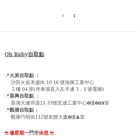
1
Oh Bab
y
自取點
火炭自取點 ：
📍
沙田火炭禾盛街 10-16 號海輝工業中心
2 樓 04 室(停車場直入左手邊 3，4 號電梯)
葵興自取點 ：
📍
6
603
葵涌大連排道21-33號宏達工業中心
樓
室
觀塘自取點：
📍
6
A
觀塘巧明街112號友聯大廈
樓
室
!!!
逢星期一
門市
休息
!!!