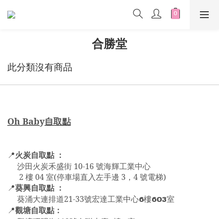
合勝堂
此分類沒有商品
Oh Bab
y
自取點
火炭自取點 ：
📍
沙田火炭禾盛街 10-16 號海輝工業中心
2 樓 04 室(停車場直入左手邊 3，4 號電梯)
葵興自取點 ：
📍
6
603
葵涌大連排道21-33號宏達工業中心
樓
室
觀塘自取點：
📍