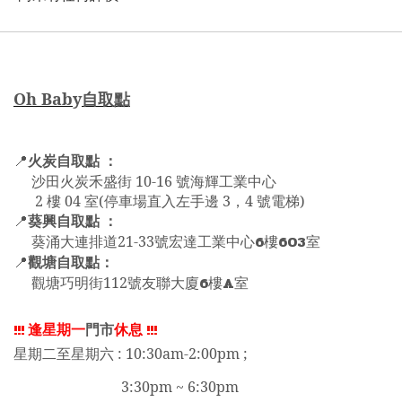
Oh Bab
y
自取點
火炭自取點 ：
📍
沙田火炭禾盛街 10-16 號海輝工業中心
2 樓 04 室(停車場直入左手邊 3，4 號電梯)
葵興自取點 ：
📍
6
603
葵涌大連排道21-33號宏達工業中心
樓
室
觀塘自取點：
📍
6
A
觀塘巧明街112號友聯大廈
樓
室
!!!
逢星期一
門市
休息
!!!
星期二至星期六 : 10:30am-2:00pm ;
3:30pm ~ 6:30pm