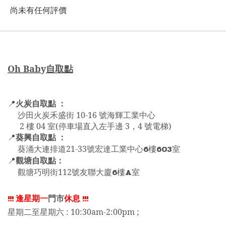
尚未有任何評價
Oh Bab
y
自取點
火炭自取點 ：
📍
沙田火炭禾盛街 10-16 號海輝工業中心
2 樓 04 室(停車場直入左手邊 3，4 號電梯)
葵興自取點 ：
📍
6
603
葵涌大連排道21-33號宏達工業中心
樓
室
觀塘自取點：
📍
6
A
觀塘巧明街112號友聯大廈
樓
室
!!!
逢星期一
門市
休息
!!!
星期二至星期六 : 10:30am-2:00pm ;