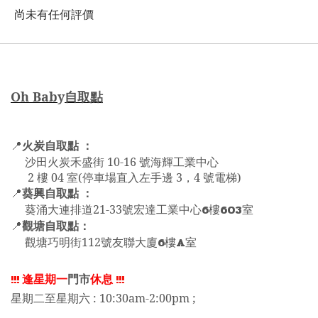
尚未有任何評價
Oh Bab
y
自取點
火炭自取點 ：
📍
沙田火炭禾盛街 10-16 號海輝工業中心
2 樓 04 室(停車場直入左手邊 3，4 號電梯)
葵興自取點 ：
📍
6
603
葵涌大連排道21-33號宏達工業中心
樓
室
觀塘自取點：
📍
6
A
觀塘巧明街112號友聯大廈
樓
室
!!!
逢星期一
門市
休息
!!!
星期二至星期六 : 10:30am-2:00pm ;