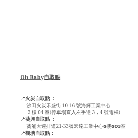
Oh Bab
y
自取點
火炭自取點 ：
📍
沙田火炭禾盛街 10-16 號海輝工業中心
2 樓 04 室(停車場直入左手邊 3，4 號電梯)
葵興自取點 ：
📍
6
603
葵涌大連排道21-33號宏達工業中心
樓
室
觀塘自取點：
📍