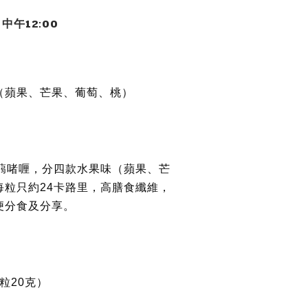
中午12:00
（蘋果、芒果、葡萄、桃）
蒟蒻啫喱，分四款水果味（蘋果、芒
每粒只約24卡路里，高膳食纖維，
便分食及分享。
每粒20克）