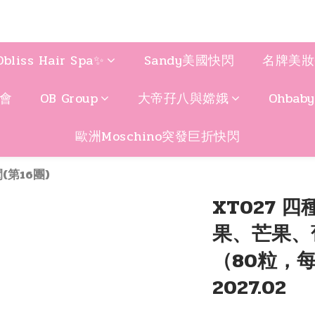
Obliss Hair Spa✨
Sandy美國快閃
名牌美妝
聚會
OB Group
大帝孖八與嫦娥
Ohbab
歐洲Moschino突發巨折快閃
(第16團)
XT027 
果、芒果、葡
（80粒，每粒
2027.02