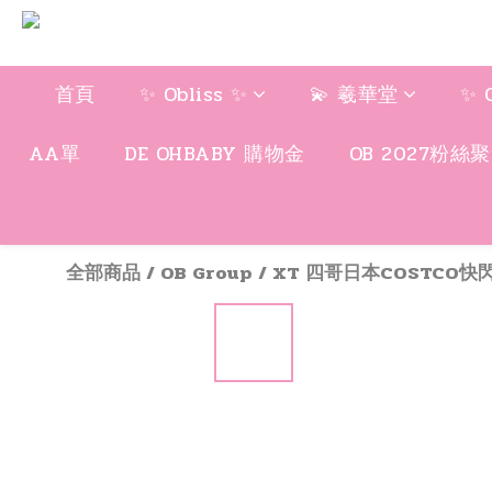
首頁
✨ Obliss ✨
💫 羲華堂
✨ 
AA單
DE OHBABY 購物金
OB 2027粉絲
全部商品
/
OB Group
/
XT 四哥日本COSTCO快閃