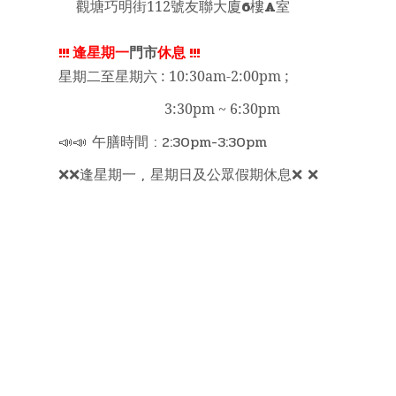
6
A
觀塘巧明街112號友聯大廈
樓
室
!!!
逢星期一
門市
休息
!!!
星期二至星期六 : 10:30am-2:00pm ;
3:30pm ~ 6:30pm
📣📣 午膳時間 : 2:30pm-3:30pm
❌❌逢星期一 , 星期日及公眾假期休息❌ ❌