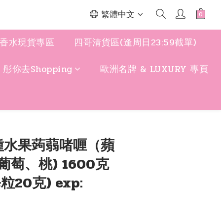
繁體中文
香水現貨專區
四哥清貨區(逢周日23:59截單)
y 彤你去Shopping
歐洲名牌 & LUXURY 專頁
立即購買
四種水果蒟蒻啫喱（蘋
萄、桃) 1600克
20克) exp: