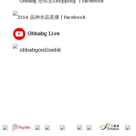
Ohbaby 彤你去Shopping
| Facebook
Z1S4 晶神水晶直播 | Facebook
Ohbaby Live
ohbabyonlinehk