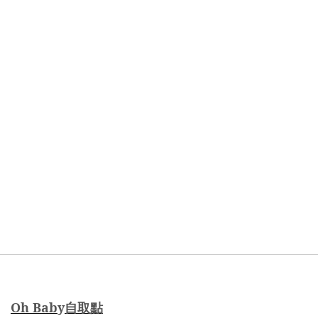
Oh Bab
y
自取點