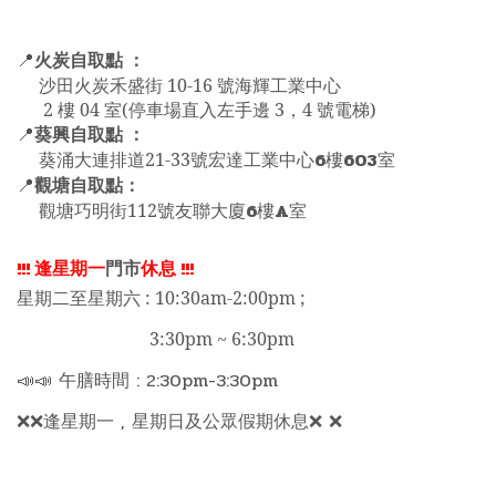
火炭自取點 ：
📍
沙田火炭禾盛街 10-16 號海輝工業中心
2 樓 04 室(停車場直入左手邊 3，4 號電梯)
葵興自取點 ：
📍
6
603
葵涌大連排道21-33號宏達工業中心
樓
室
觀塘自取點：
📍
6
A
觀塘巧明街112號友聯大廈
樓
室
!!!
逢星期一
門市
休息
!!!
星期二至星期六 : 10:30am-2:00pm ;
3:30pm ~ 6:30pm
📣📣 午膳時間 : 2:30pm-3:30pm
❌❌逢星期一 , 星期日及公眾假期休息❌ ❌