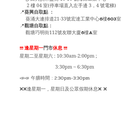
2 樓 04 室(停車場直入左手邊 3，4 號電梯)
葵興自取點 ：
📍
6
603
葵涌大連排道21-33號宏達工業中心
樓
室
觀塘自取點：
📍
6
A
觀塘巧明街112號友聯大廈
樓
室
!!!
逢星期一
門市
休息
!!!
星期二至星期六 : 10:30am-2:00pm ;
3:30pm ~ 6:30pm
📣📣 午膳時間 : 2:30pm-3:30pm
❌❌逢星期一 , 星期日及公眾假期休息❌ ❌