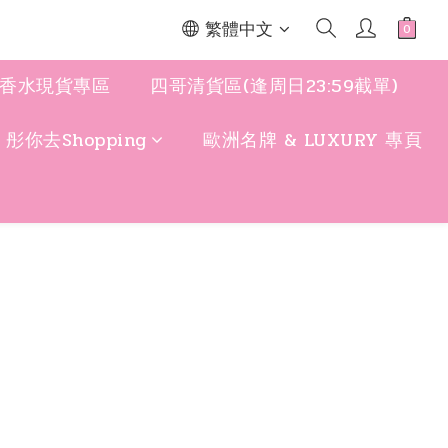
繁體中文
香水現貨專區
四哥清貨區(逢周日23:59截單)
y 彤你去Shopping
歐洲名牌 & LUXURY 專頁