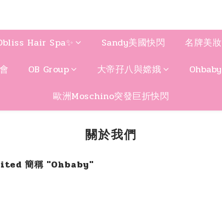
Obliss Hair Spa✨
Sandy美國快閃
名牌美妝
聚會
OB Group
大帝孖八與嫦娥
Ohbab
歐洲Moschino突發巨折快閃
關於我們
mited 簡稱 "Ohbaby"