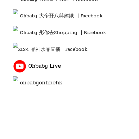
Ohbaby 大帝孖八與嫦娥 | Facebook
Ohbaby 彤你去Shopping
| Facebook
Z1S4 晶神水晶直播 | Facebook
Ohbaby Live
ohbabyonlinehk