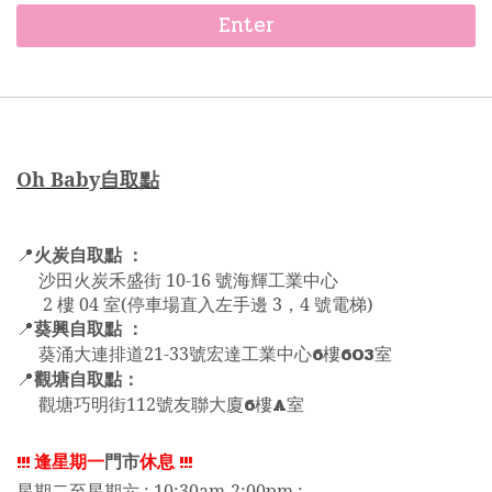
Enter
Oh Bab
y
自取點
火炭自取點 ：
📍
沙田火炭禾盛街 10-16 號海輝工業中心
2 樓 04 室(停車場直入左手邊 3，4 號電梯)
葵興自取點 ：
📍
6
603
葵涌大連排道21-33號宏達工業中心
樓
室
觀塘自取點：
📍
6
A
觀塘巧明街112號友聯大廈
樓
室
!!!
逢星期一
門市
休息
!!!
星期二至星期六 : 10:30am-2:00pm ;