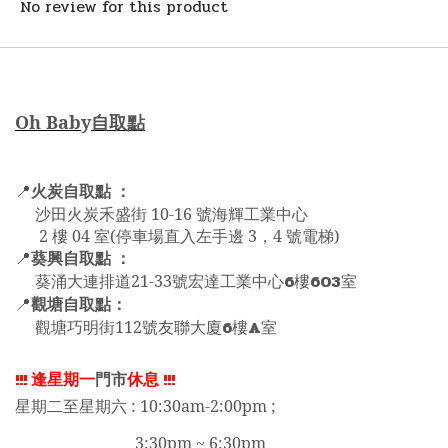
No review for this product
Oh Bab
y
自取點
火炭自取點 ：
📍
沙田火炭禾盛街 10-16 號海輝工業中心
2 樓 04 室(停車場直入左手邊 3，4 號電梯)
葵興自取點 ：
📍
6
603
葵涌大連排道21-33號宏達工業中心
樓
室
觀塘自取點：
📍
6
A
觀塘巧明街112號友聯大廈
樓
室
!!!
逢星期一
門市
休息
!!!
星期二至星期六 : 10:30am-2:00pm ;
3:30pm ~ 6:30pm