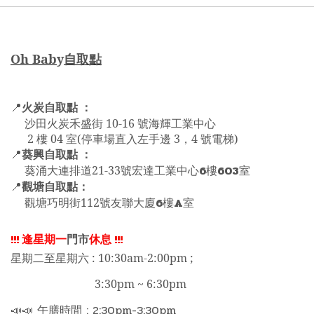
Oh Bab
y
自取點
火炭自取點 ：
📍
沙田火炭禾盛街 10-16 號海輝工業中心
2 樓 04 室(停車場直入左手邊 3，4 號電梯)
葵興自取點 ：
📍
6
603
葵涌大連排道21-33號宏達工業中心
樓
室
觀塘自取點：
📍
6
A
觀塘巧明街112號友聯大廈
樓
室
!!!
逢星期一
門市
休息
!!!
星期二至星期六 : 10:30am-2:00pm ;
3:30pm ~ 6:30pm
📣📣 午膳時間 : 2:30pm-3:30pm