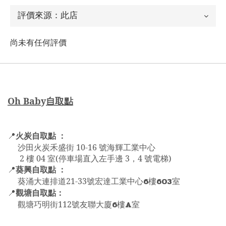
尚未有任何評價
Oh Bab
y
自取點
火炭自取點 ：
📍
沙田火炭禾盛街 10-16 號海輝工業中心
2 樓 04 室(停車場直入左手邊 3，4 號電梯)
葵興自取點 ：
📍
6
603
葵涌大連排道21-33號宏達工業中心
樓
室
觀塘自取點：
📍
6
A
觀塘巧明街112號友聯大廈
樓
室