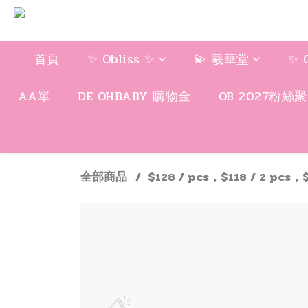
首頁
✨ Obliss ✨
💫 羲華堂
✨ 
AA單
DE OHBABY 購物金
OB 2027粉絲
全部商品
$128 / pcs，$118 / 2 pcs，$