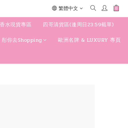
繁體中文
香水現貨專區
四哥清貨區(逢周日23:59截單)
y 彤你去Shopping
歐洲名牌 & LUXURY 專頁