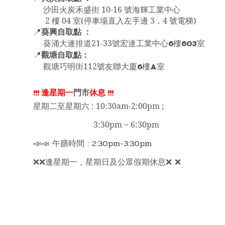
沙田火炭禾盛街 10-16 號海輝工業中心
2 樓 04 室(停車場直入左手邊 3，4 號電梯)
葵興自取點 ：
📍
6
603
葵涌大連排道21-33號宏達工業中心
樓
室
觀塘自取點：
📍
6
A
觀塘巧明街112號友聯大廈
樓
室
!!!
逢星期一
門市
休息
!!!
星期二至星期六 : 10:30am-2:00pm ;
3:30pm ~ 6:30pm
📣📣 午膳時間 : 2:30pm-3:30pm
❌❌逢星期一 , 星期日及公眾假期休息❌ ❌