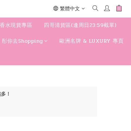
繁體中文
香水現貨專區
四哥清貨區(逢周日23:59截單)
y 彤你去Shopping
歐洲名牌 & LUXURY 專頁
越多！