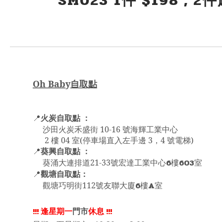
SM023 1件 $198 , 2
Oh Bab
y
自取點
火炭自取點 ：
📍
沙田火炭禾盛街 10-16 號海輝工業中心
2 樓 04 室(停車場直入左手邊 3，4 號電梯)
葵興自取點 ：
📍
6
603
葵涌大連排道21-33號宏達工業中心
樓
室
觀塘自取點：
📍
6
A
觀塘巧明街112號友聯大廈
樓
室
!!!
逢星期一
門市
休息
!!!