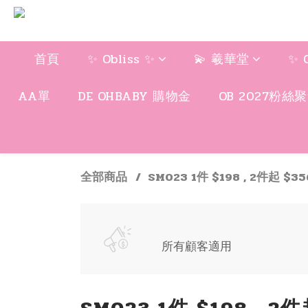
首頁
✨ Obliss ✨
💫 羲華堂
✨ 
AA單
DE OHBABY 購物金
OB 2027粉絲
全部商品
SM023 1件 $198 , 2件起 $3
所有顧客適用