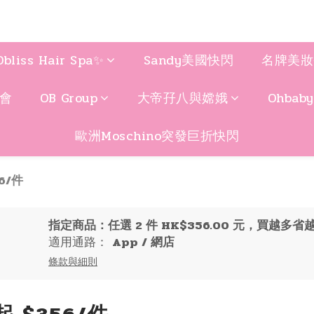
Obliss Hair Spa✨
Sandy美國快閃
名牌美妝
聚會
OB Group
大帝孖八與嫦娥
Ohbab
歐洲Moschino突發巨折快閃
56/件
指定商品：任選 2 件 HK$356.00 元，買越多省
適用通路：
App
/
網店
條款與細則