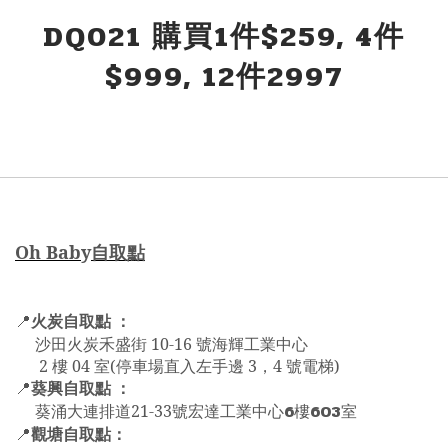
DQ021 購買1件$259, 4件
$999, 12件2997
Oh Bab
y
自取點
火炭自取點 ：
📍
沙田火炭禾盛街 10-16 號海輝工業中心
2 樓 04 室(停車場直入左手邊 3，4 號電梯)
葵興自取點 ：
📍
6
603
葵涌大連排道21-33號宏達工業中心
樓
室
觀塘自取點：
📍