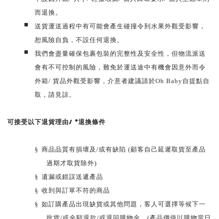
而退換。
送貨運送過程中有可能會產生碰撞令到水果外觀受影響，
恕風險自負，不設任何退換。
我們會盡量確保包裹包裝的完整性及安全性，但物流派送
會有不可控制的風險，難免於運送途中有機會因意外而令
外箱/ 貨品外觀受影響，介意者建議請於Oh Baby自提點自
取，請見諒。
可接受以下退貨理由/ *退換條件
§
商品品質有損壞及/或有缺陷 (顧客自己延遲取貨至產品
過期才取貨除外)
§
遺漏或錯誤送遞產品
§
收到與訂單不符的商品
§
如訂購產品出現缺貨或其他問題，客人可選擇等候下一
批貨/或全額退款/或退回購物金。(產品價值以購物當日