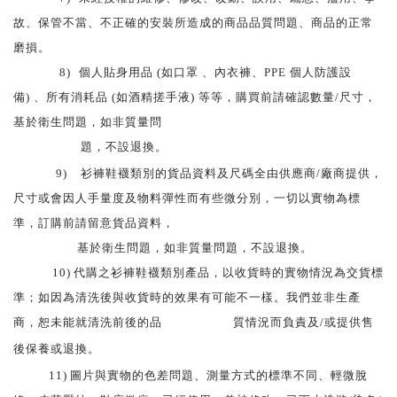
故、保管不當、不正確的安裝所造成的商品品質問題、商品的正常
磨損。
8)
個人貼身用品 (如口罩 、內衣褲、PPE 個人防護設
備) 、所有消耗品 (如酒精搓手液) 等等，購買前請確認數量/尺寸，
基於衛生問題，如非質量問
題，
不設退換。
9)
衫褲鞋襪類別的貨品資料及尺碼全由供應商/廠商提供，
尺寸或會因人手量度及物料彈性而有些微分別，一切以實物為標
準，訂購前請留意貨品資料，
基於衛生問題，如非質量問題，不設退換。
10)
代購之衫褲鞋襪類別產品，以收貨時的實物情況為交貨標
準；如因為清洗後與收貨時的效果有可能不一樣。我們並非生產
商，恕未能就清洗前後的品
質情況而負責及/或提供售
後保養或退換。
11)
圖片與實物的色差問題、測量方式的標準不同、輕微脫