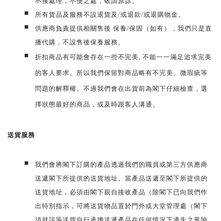
不獲處理，不便之處，敬請原諒。
所有貨品及服務不設退貨及/或退款/或退購物金。
供應商負責提供相關售後 保養/保固（如有），我們只是直
播代購，不設售後保養服務。
折扣商品有可能會存在一些不完美, 不能一一滿足追求完美
的客人要求。所以我們保留對商品略有不完美、微瑕疵等
問題的解釋權。不過我們會在出貨前為閣下仔細檢查，選
擇狀態最好的商品，或及時跟客人溝通。
送貨服
務
我們會將閣下訂購的產品透過我們的職員或第三方供應商
送遞閣下所提供的送貨地址。當產品送遞至閣下所提供的
送貨地址，必須由閣下親自接收產品（除閣下已向我們作
出特別指示，可將送貨物品置於門外或大堂管理處（閣下
須就該等送貨自行承擔送遞產品在任何情況下遺失之風險