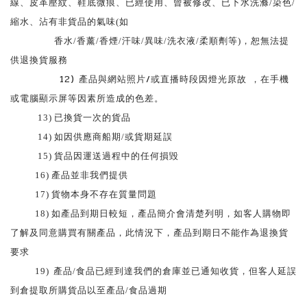
線、皮革壓紋、鞋底微痕、已經使用、曾被修改、已下水洗滌/染色/
縮水、沾有非貨品的氣味(如
香水/香薰/香煙/汗味/異味/洗衣液/柔順劑等)，恕無法提
供退換貨服務
12) 產品與網站照片/或直播時段因燈光原故 ，在手機
或電腦顯示屏等因素所造成的色差。
13)
已換貨一次的貨品
14)
如因供應商船期/或貨期延誤
15)
貨品因運送過程中的任何損毀
16)
產品並非我們提供
17)
貨物本身不存在質量問題
18)
如產品到期日較短，產品簡介會清楚列明，如客人購物即
了解及同意購買有關產品，此情況下，產品到期日不能作為退換貨
要求
19)
產品/食品已經到達我們的倉庫並已通知收貨，但客人延誤
到倉提取所購貨品以至產品/食品過期