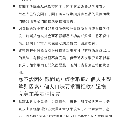
當閣下所購產品已送交閣下，閣下將成為產品的擁有人。
當產品已送交閣下，閣下將自行承擔持有產品的風險而我
們將無須為它們的損失或損壞負責。
因運輸過程中有可能會引致包裝外盒輕微壓扁或壓皺的情
況，如屬於包裝外盒而不影響產品功能或質量，將不設退
換。如閣下非常介意包裝狀態請慎買，謝謝理解。
運輸過程中難免會引起碰撞導致表皮可能有輕微瑕疵出現
的風險，有機會外觀不夠完美，但普通表皮瑕疵並不影響
食用；如非果肉切開入面變黑，否則代表質素正常能夠食
用。
恕不設因外觀問題/ 輕微瑕疵/ 個人主觀
準則因素/ 個人口味要求而拒收/ 退換。
完美主義者請慎買
每顆水果大小重量、外觀顏色、形狀、甜度或均不一，若
表皮上有輕微瑕疵亦實屬正常水果現像，不代表變壞。恕
不設因外觀/ 大小/ 輕微瑕疵/ 個人口味要求/ 個人主觀準則