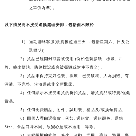
之單價為準) 。
以下情況將不接受退換處理安排，包括但不限於
1)
逾期聯絡客服(收貨後超過三天 ，包括星期六、日及公
眾假期))
2)
貨品已經開封或曾被使用 (例如包裝膠紙、標籤、吊
牌、塗改標貼、防偽標記或盒被撕毀或附件不齊全) 。
3)
貨品未保持完好包裝、損壞、已受破壞、人為損毀、有
污漬、不完整、洗滌過或非全新狀態。
4)
任何顯示不接受退貨的折扣貨品、清貨貨品或特賣/促銷
貨品。
5)
任何免費贈品、附件、試用裝、禮品及/或換領貨品。
6)
因個人理由退換貨，例如: 選錯貨、選錯顏色、選錯
Size、食品口味不同、改變心意或不適用…等等。
7)
未經授權的維修、修改、改動、誤用、疏忽、濫用、事