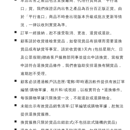
本店出售之產品包含直接廠商、代理行貨商及「平行進
口」貨。我們保證店內出售之產品為百分百正版正貨。由
於「平行進口」商品不時會出現版本升級或批次更新等情
況，一律以收到實貨為準。
訂單一經接納，恕不接受取消、更改、退貨或退款。
顧客請於收貨後檢查貨品，如發現貨品有損壞而需要退換
貨品或有缺貨等事宜。請於收貨後3天內 (包括星期六、日
及公眾假期)聯絡客戶服務部同事並提出申請換貨。當核實
申請符合退換貨品條件，我們會協助安排退換有關貨品，
逾期恕不受理。
顧客必須透過帳戶訊息匣/電郵/即時通訊軟件提供有效訂單
編號/購物單據、相片和/或視頻，以核實符合 *退換條件。
每張購物單據只限換貨一次，不能退款或退購物金。
未能出示有效貨品銷售清單/訂單編號或購物單據，恕無法
提供退換貨服務。
換貨服務只限於貨品出錯款式(不包括款式隨機的貨品)