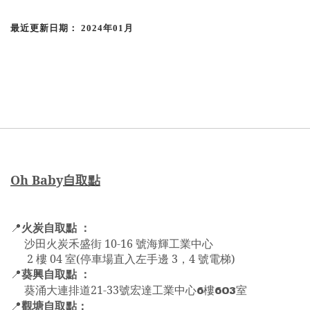
最近更新日期：
2024
年0
1
月
Oh Bab
y
自取點
火炭自取點 ：
📍
沙田火炭禾盛街 10-16 號海輝工業中心
2 樓 04 室(停車場直入左手邊 3，4 號電梯)
葵興自取點 ：
📍
6
603
葵涌大連排道21-33號宏達工業中心
樓
室
觀塘自取點：
📍