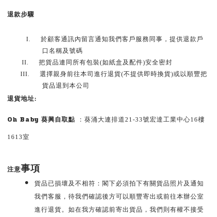
退款步驟
I.
於顧客通訊內留言通知我們客戶服務同事，提供退款戶
口名稱及號碼
II.
把貨品連同所有包裝(如紙盒及配件)安全密封
III.
選擇親身前往本司進行退貨(不提供即時換貨)或以順豐把
貨品退到本公司
退貨地址:
Oh Baby 葵興自取點
：
葵涌大連排道21-33號宏達工業中心
16
樓
1613
室
事項
注意
貨品已損壞及不相符：閣下必須拍下有關貨品照片及通知
我們客服，待我們確認後方可以順豐寄出或前往本辦公室
進行退貨。如在我方確認前寄出貨品，我們則有權不接受