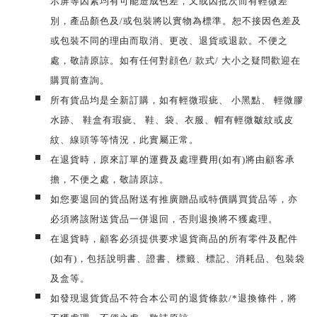
示屏等因素均有可能造成色差，又或因批次而有輕微差
別，產品顏色及/或包裝將以實物為標準。恕不接因色差及
或包裝不同的理由而取消、更改、退貨或退款。不便之
處，敬請原諒。如有任何對顔色/ 款式/ 大小之疑問歡迎在
購買前查詢。
所有貨品均是全新訂購，如有輕微瑕疵、 小黑點、 輕微膠
水跡、 鞋盒有瑕疵、 鞋、袋、衣服、帽有輕微皺紋或皮
紋、線頭等等情況，此實屬正常。
在退貨時，原來訂單的運費及處理費用(如有)將由顧客承
擔，不便之處，敬請原諒。
如您要退回的貨品附送有推廣贈品或特價購買貨品等，亦
必須將該附送貨品一併退回，否則退換將不獲處理。
在退貨時，顧客必須提供要求退貨商品的所有零件及配件
(如有)，包括說明書、證書、標籤、標記、消耗品、包裝袋
及盒等。
如發現退貨貨品不符合本公司的退貨條款/*退換條件，將