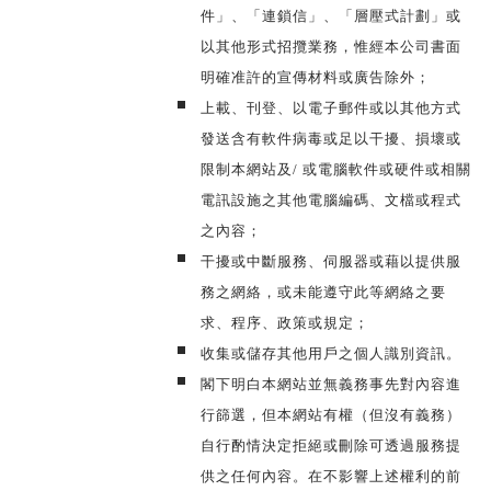
件」、「連鎖信」、「層壓式計劃」或
以其他形式招攬業務，惟經本公司書面
明確准許的宣傳材料或廣告除外；
上載、刊登、以電子郵件或以其他方式
發送含有軟件病毒或足以干擾、損壞或
限制本網站及/ 或電腦軟件或硬件或相關
電訊設施之其他電腦編碼、文檔或程式
之內容；
干擾或中斷服務、伺服器或藉以提供服
務之網絡，或未能遵守此等網絡之要
求、程序、政策或規定；
收集或儲存其他用戶之個人識別資訊。
閣下明白本網站並無義務事先對
內容進
行篩選，但本網站有權（但沒有義務）
自行酌情決定拒
絕或刪除可透過服務提
供之任何內容。在不影響上述權利的前