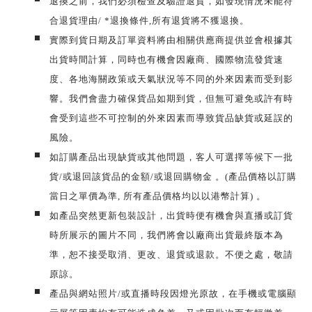
退換之前，我們必須檢查及驗證退貨，如發現情況未能符
合退貨理由/ *退換條件,所有退貨將不獲退換。
實際到貨日期及訂單資料將由相關供應商提供並會根據其
出貨時間計算，同時也有機會因廠商、國際物流發貨速
度、各地海關政策或天氣狀況等不同的外來因素而受到影
響。我們會盡力確保貨品如期到貨，但無可避免或許有時
會受到這些不可控制的外來因素而導致貨品缺貨或延誤的
風險。
如訂購產品出現缺貨或其他問題，客人可選擇等候下一批
貨/或退回該貨品的金額/或退回購物金 。(產品價格以訂購
當日之單價為準, 所有產品價格均以以港幣計算) 。
如產品突然更新包裝設計，出貨時便有機會與直播或訂貨
時所展示的圖片不同，我們將會以廠商出貨最終版本為
準，恕不接受取消、更改、退貨或退款。不便之處，敬請
原諒。
產品與網站照片/或直播時段因燈光原故，在手機或電腦顯