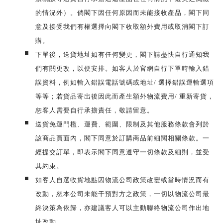
的情況外）。倘閣下因任何原因而未能接收產品，閣下同
意及接受我們有權選擇向閣下收取額外費用或取消閣下訂
購。
下單後，送貨地址如有任何變更，閣下請盡快自行通知我
們有關更改，以便安排。如客人於官網自行下單時輸入錯
誤資料，例如輸入錯誤電話號碼或地址/ 選擇錯誤運輸選項
等等；若貨品寄出後因此而產生額外物流費用/ 重新寄貨，
恕客人需要自行承擔責任，敬請留意。
送貨免運門檻、運費、範圍、限制及其他服務條款會列於
該商品頁面內，閣下同意於訂購商品前細閱相關條款。一
經提交訂單，即表示閣下同意遵守一切條款及細則，並受
其約束。
如客人自選收貨地點因物流公司政策改變或當時情況而有
改動，恕本公司未能干預對方之政策，一切以物流公司最
終決策為依歸，亦建議客人可以主動聯絡物流公司作出地
址改動。