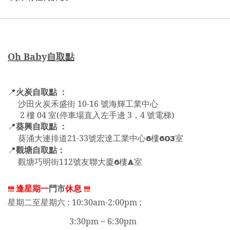
Oh Bab
y
自取點
火炭自取點 ：
📍
沙田火炭禾盛街 10-16 號海輝工業中心
2 樓 04 室(停車場直入左手邊 3，4 號電梯)
葵興自取點 ：
📍
6
603
葵涌大連排道21-33號宏達工業中心
樓
室
觀塘自取點：
📍
6
A
觀塘巧明街112號友聯大廈
樓
室
!!!
逢星期一
門市
休息
!!!
星期二至星期六 : 10:30am-2:00pm ;
3:30pm ~ 6:30pm