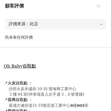
顧客評價
尚未有任何評價
Oh Bab
y
自取點
火炭自取點 ：
📍
沙田火炭禾盛街 10-16 號海輝工業中心
2 樓 04 室(停車場直入左手邊 3，4 號電梯)
葵興自取點 ：
📍
6
603
葵涌大連排道21-33號宏達工業中心
樓
室