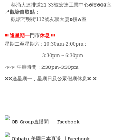
6
603
葵涌大連排道21-33號宏達工業中心
樓
室
觀塘自取點：
📍
6
A
觀塘巧明街112號友聯大廈
樓
室
!!!
逢星期一
門市
休息
!!!
星期二至星期六 : 10:30am-2:00pm ;
3:30pm ~ 6:30pm
📣📣 午膳時間 : 2:30pm-3:30pm
❌❌逢星期一 , 星期日及公眾假期休息❌ ❌
OB Group直播間
| Facebook
Ohbaby 美國日本直送 | Facebook